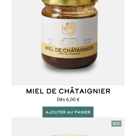
variations.
Les
options
peuvent
être
choisies
sur
la
page
du
produit
Miel de châtaignier
Dès
6,00
€
Ajouter au panier
Ce
BIO
produit
a