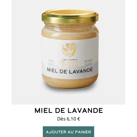
produit
a
plusieurs
variations.
Les
options
peuvent
être
choisies
sur
la
page
du
produit
Miel de lavande
Dès
6,10
€
Ajouter au panier