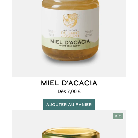
Les
options
peuvent
être
choisies
sur
la
page
du
produit
Miel d’Acacia
Dès
7,00
€
Ajouter au panier
Ce
BIO
produit
a
plusieurs