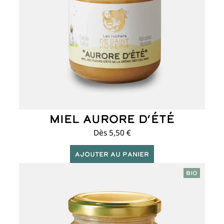
peuvent
être
choisies
sur
la
page
du
produit
Miel Aurore d’été
Dès
5,50
€
Ajouter au panier
Ce
BIO
produit
a
plusieurs
variations.