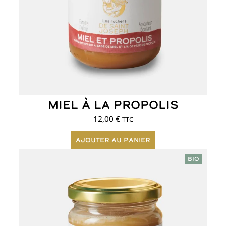
Miel à la propolis
12,00
€
TTC
Ajouter au panier
Ce
BIO
produit
a
plusieurs
variations.
Les
options