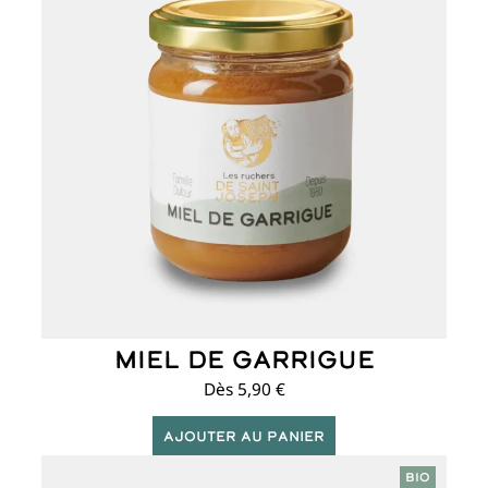
plusieurs
variations.
Les
options
peuvent
être
choisies
sur
la
page
du
produit
Miel de Garrigue
Dès
5,90
€
Ajouter au panier
Ce
BIO