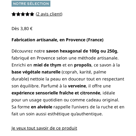
NOTRE SÉLECTION
(
2
avis client)
Noté
2
5.00
sur 5
Dès
3,80
€
basé sur
notations
client
Fabrication artisanale, en Provence (France)
Découvrez notre
savon hexagonal de 100g ou 250g
,
fabriqué en Provence selon une méthode artisanale.
Enrichi en
miel de thym
et en
propolis
, ce savon à la
base végétale naturelle
(coprah, karité, palme
durable) nettoie la peau en douceur tout en respectant
son équilibre.
Parfumé à la
verveine
, il offre une
expérience sensorielle fraîche et citronnée
, idéale
pour un usage quotidien ou comme cadeau original.
Sa forme
en alvéole
rappelle l’univers de la ruche et en
fait un soin aussi esthétique qu’authentique.
Je veux tout savoir de ce produit