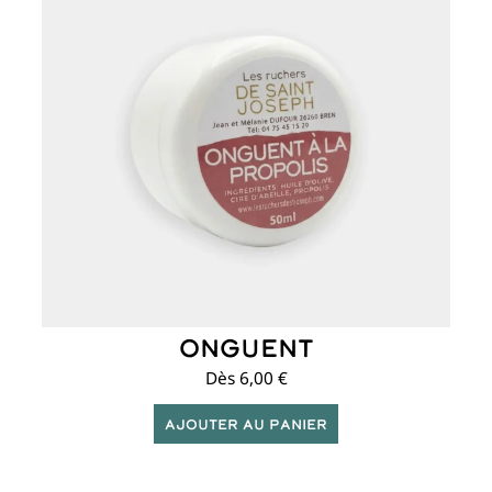
plusieurs
variations.
Les
options
peuvent
être
choisies
sur
la
page
du
produit
Onguent
Dès
6,00
€
Ajouter au panier