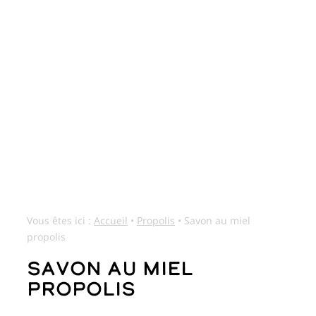
Vous êtes ici :
Accueil
•
Propolis
•
Savon au miel
propolis
Savon au miel
propolis