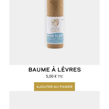
Baume à lèvres
5,00
€
TTC
Ajouter au panier
Ce
produit
a