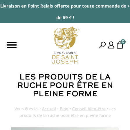
Livraison en Point Relais offerte pour toute commande de +
de 69 € !
0
Le 10 août 2019
Les produits de la
ruche pour être en
pleine forme
Vous êtes ici :
Accueil
•
Blog
•
Conseil bien-être
•
Les
produits de la ruche pour être en pleine forme